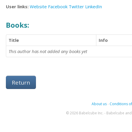
User links:
Website
Facebook
Twitter
LinkedIn
Books:
Title
Info
This author has not added any books yet
Return
About us
-
Conditions of
© 2026 Babelcube Inc. - Babelcube and