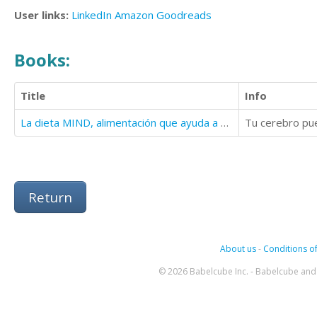
User links:
LinkedIn
Amazon
Goodreads
Books:
Title
Info
La dieta MIND, alimentación que ayuda a prevenir la enfermedad de Alzheimer
Tu cerebro pue
Return
About us
-
Conditions of
© 2026 Babelcube Inc. - Babelcube and