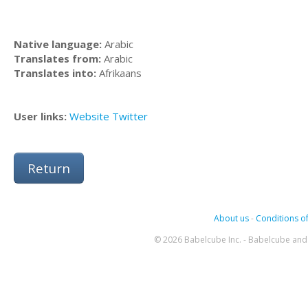
Native language:
Arabic
Translates from:
Arabic
Translates into:
Afrikaans
User links:
Website
Twitter
Return
About us
-
Conditions of
© 2026 Babelcube Inc. - Babelcube and