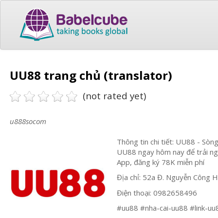
UU88 trang chủ (translator)
(not rated yet)
u888socom
Thông tin chi tiết: UU88 - Sòn
UU88 ngay hôm nay để trải nghi
App, đăng ký 78K miễn phí
Địa chỉ: 52a Đ. Nguyễn Công 
Điện thoại: 0982658496
#uu88 #nha-cai-uu88 #link-u