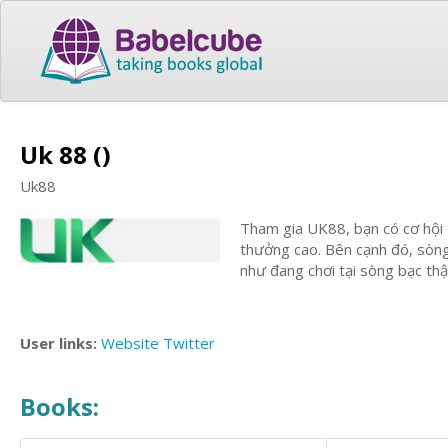
Uk 88 ()
Uk88
Tham gia UK88, bạn có cơ hội t
thưởng cao. Bên cạnh đó, sòng 
như đang chơi tại sòng bạc thậ
User links:
Website
Twitter
Books: