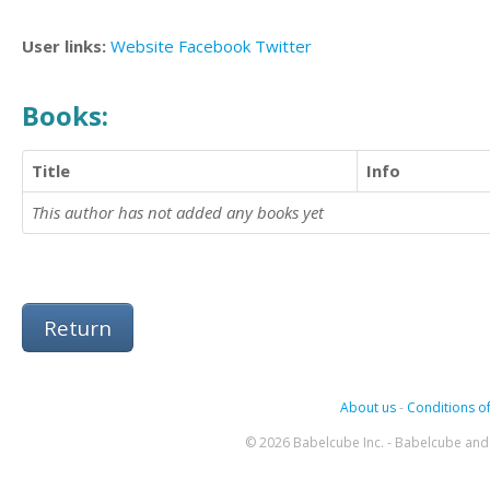
User links:
Website
Facebook
Twitter
Books:
Title
Info
This author has not added any books yet
Return
About us
-
Conditions of
© 2026 Babelcube Inc. - Babelcube and