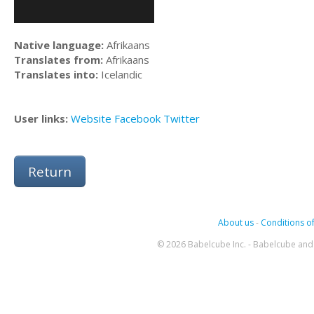
Native language:
Afrikaans
Translates from:
Afrikaans
Translates into:
Icelandic
User links:
Website
Facebook
Twitter
Return
About us
-
Conditions of
© 2026 Babelcube Inc. - Babelcube and