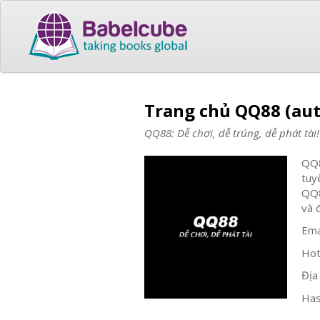
Trang chủ QQ88 (au
QQ88: Dễ chơi, dễ trúng, dễ phát tài!
QQ8
tuy
QQ8
và 
Ema
Hot
Địa
Has