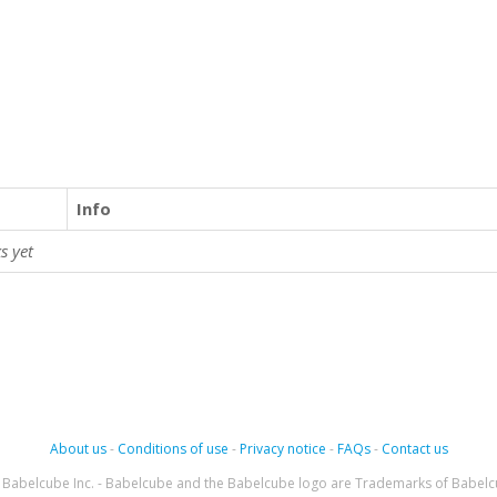
Info
s yet
About us
-
Conditions of use
-
Privacy notice
-
FAQs
-
Contact us
Babelcube Inc. - Babelcube and the Babelcube logo are Trademarks of Babelc