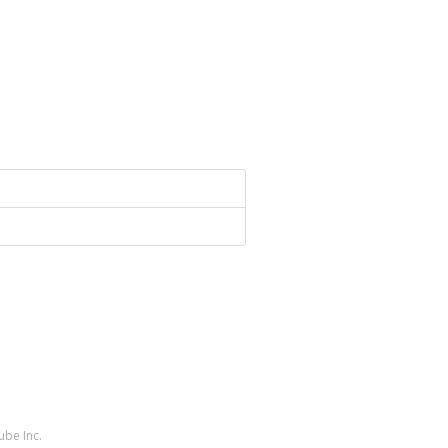
ube Inc.