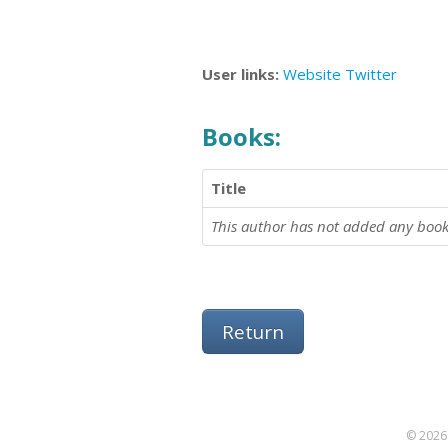
User links:
Website
Twitter
Books:
Title
This author has not added any book
Return
© 2026 