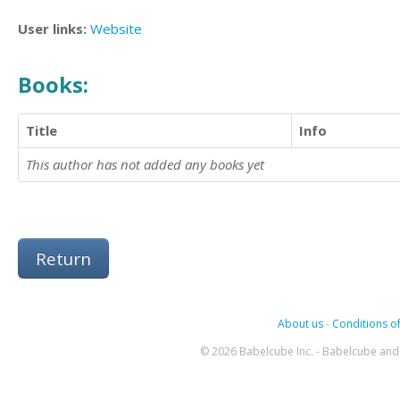
User links:
Website
Books:
Title
Info
This author has not added any books yet
Return
About us
-
Conditions of
© 2026 Babelcube Inc. - Babelcube and