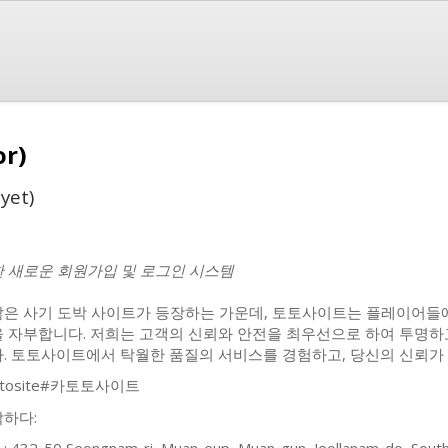
r)
yet)
한 새로운 회원가입 및 로그인 시스템
은 사기 도박 사이트가 등장하는 가운데, 토토사이트는 플레이어들에
 자부합니다. 저희는 고객의 신뢰와 안전을 최우선으로 하여 투명하
. 토토사이트에서 탁월한 품질의 서비스를 경험하고, 당신의 신뢰가
otosite#카토토사이트
하다: