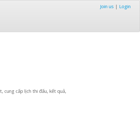
Join us
|
Login
ung cấp lịch thi đấu, kết quả,