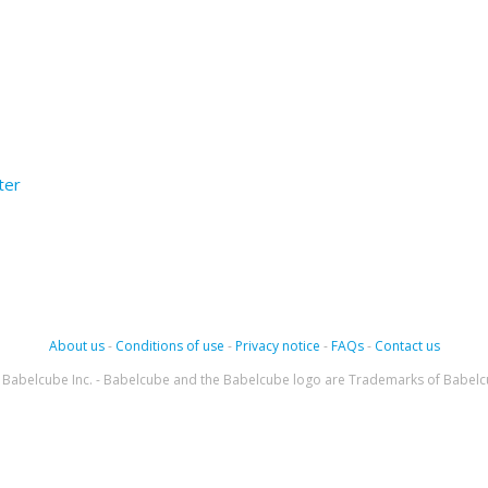
ter
About us
-
Conditions of use
-
Privacy notice
-
FAQs
-
Contact us
Babelcube Inc. - Babelcube and the Babelcube logo are Trademarks of Babelc