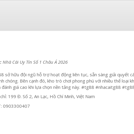
c Nhà Cái Uy Tín Số 1 Châu Á 2026
8 sở hữu đội ngũ hỗ trợ hoạt động liên tục, sẵn sàng giải quyết c
nh chóng. Bên cạnh đó, kho trò chơi phong phú với nhiều thể loại k
n đánh giá cao khi lựa chọn nền tảng này. #tg88 #nhacaitg88 #tg
 chỉ: 199 Đ. Số 2, An Lạc, Hồ Chí Minh, Việt Nam
: 0903300407