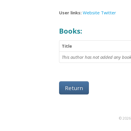
User links:
Website
Twitter
Books:
Title
This author has not added any book
Return
© 2026 