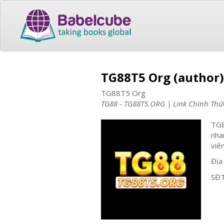
TG88T5 Org (author)
TG88T5 Org
TG88 - TG88T5.ORG | Link Chính Thứ
TG8
nha
viê
Địa
SĐT