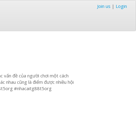
Join us
|
Login
ác vấn đề của người chơi một cách
hác nhau cũng là điểm được nhiều hội
88t5org #nhacaitg88t5org