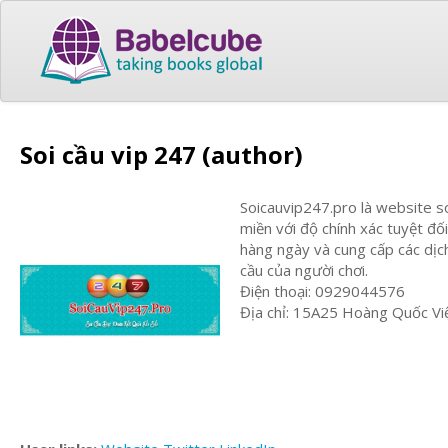
Soi cầu vip 247 (author)
Soicauvip247.pro là website s
miền với độ chính xác tuyệt đ
hàng ngày và cung cấp các dịch
cầu của người chơi.
Điện thoại: 0929044576
Địa chỉ: 15A25 Hoàng Quốc Việ