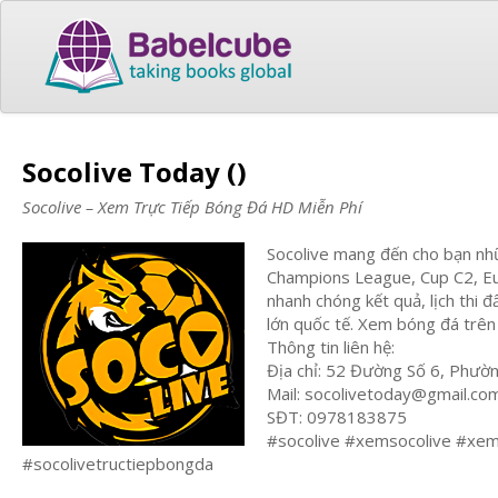
Socolive Today ()
Socolive – Xem Trực Tiếp Bóng Đá HD Miễn Phí
Socolive mang đến cho bạn nhữ
Champions League, Cup C2, Eur
nhanh chóng kết quả, lịch thi 
lớn quốc tế. Xem bóng đá trên 
Thông tin liên hệ:
Địa chỉ: 52 Đường Số 6, Phườn
Mail:
socolivetoday@gmail.co
SĐT: 0978183875
#socolive #xemsocolive #xem
#socolivetructiepbongda