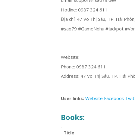
Email:
support@sao79.dev
Hotline: 0987 324 611
Địa chỉ: 47 Võ Thị Sáu, TP. Hải Phò
#sao79 #GameNohu #Jackpot #Vo
Website:
Phone: 0987 324 611.
Address: 47 Võ Thị Sáu, TP. Hải Ph
User links:
Website
Facebook
Twit
Books:
Title