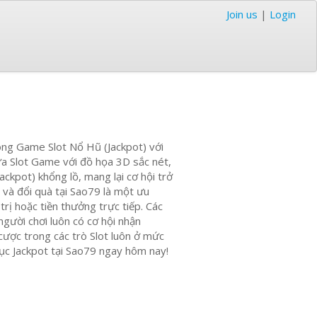
Join us
|
Login
òng Game Slot Nổ Hũ (Jackpot) với
ựa Slot Game với đồ họa 3D sắc nét,
ckpot) khổng lồ, mang lại cơ hội trở
 và đổi quà tại Sao79 là một ưu
rị hoặc tiền thưởng trực tiếp. Các
ười chơi luôn có cơ hội nhận
cược trong các trò Slot luôn ở mức
hục Jackpot tại Sao79 ngay hôm nay!