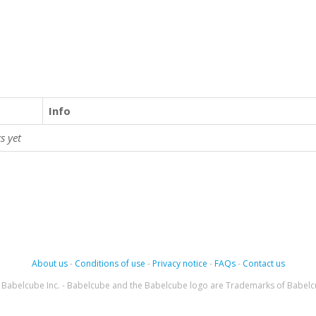
Info
s yet
About us
-
Conditions of use
-
Privacy notice
-
FAQs
-
Contact us
Babelcube Inc. - Babelcube and the Babelcube logo are Trademarks of Babelc