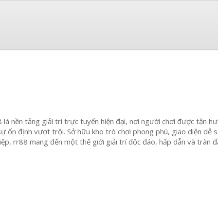
8 là nền tảng giải trí trực tuyến hiện đại, nơi người chơi được tậ
sự ổn định vượt trội. Sở hữu kho trò chơi phong phú, giao diện dễ
iệp, rr88 mang đến một thế giới giải trí độc đáo, hấp dẫn và tràn