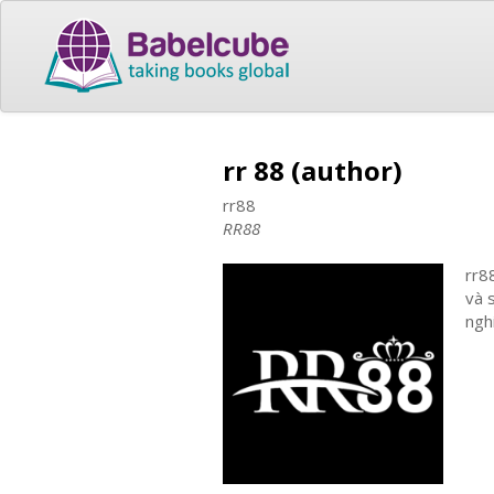
rr 88 (author)
rr88
RR88
rr8
và 
ngh