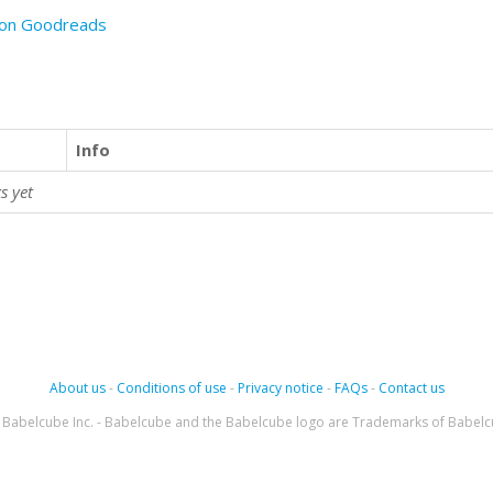
on
Goodreads
Info
s yet
About us
-
Conditions of use
-
Privacy notice
-
FAQs
-
Contact us
Babelcube Inc. - Babelcube and the Babelcube logo are Trademarks of Babelc