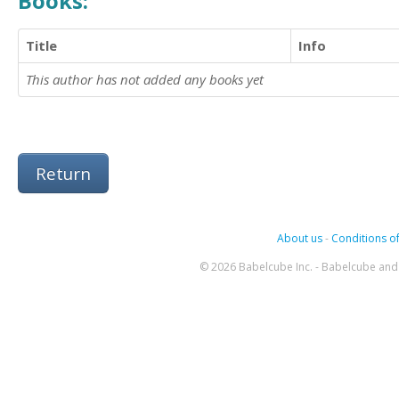
Books:
Title
Info
This author has not added any books yet
Return
About us
-
Conditions of
© 2026 Babelcube Inc. - Babelcube and