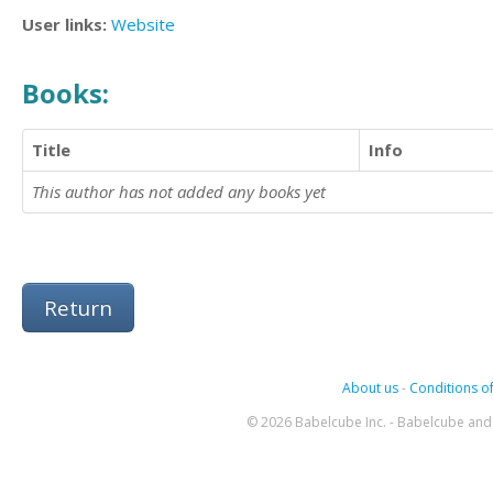
User links:
Website
Books:
Title
Info
This author has not added any books yet
Return
About us
-
Conditions of
© 2026 Babelcube Inc. - Babelcube and