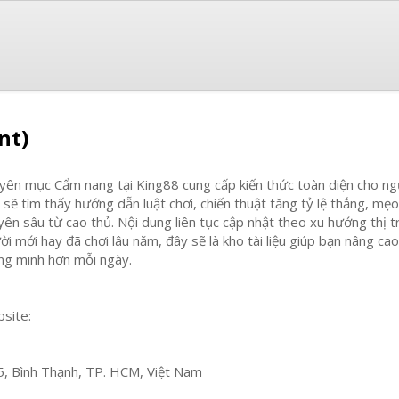
nt)
yên mục Cẩm nang tại King88 cung cấp kiến thức toàn diện cho ngư
 sẽ tìm thấy hướng dẫn luật chơi, chiến thuật tăng tỷ lệ thắng, mẹo
yên sâu từ cao thủ. Nội dung liên tục cập nhật theo xu hướng thị t
ời mới hay đã chơi lâu năm, đây sẽ là kho tài liệu giúp bạn nâng ca
ng minh hơn mỗi ngày.
site:
, Bình Thạnh, TP. HCM, Việt Nam