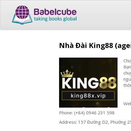
Nhà Đài King88 (age
Chu
Bạn
chu
ngư
thô
Web
Phone: (+84) 0946 231 598
Address: 157 Đường D2, Phường 25