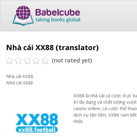
Nhà cái XX88 (translator)
(not rated yet)
Nhà cái XX88
Nhà cái XX88
XX88 là nhà cái cá cược trực t
trí đa dạng và chất lượng vượt
casino online, cá cược thể thao
dịch vụ tận tâm, XX88 cam kết
nhất.