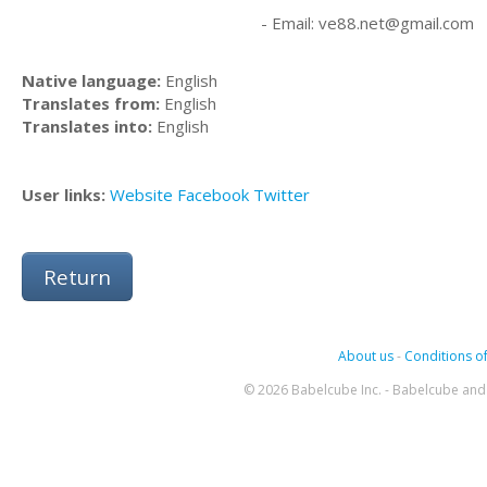
- Email:
ve88.net@gmail.com
Native language:
English
Translates from:
English
Translates into:
English
User links:
Website
Facebook
Twitter
Return
About us
-
Conditions of
© 2026 Babelcube Inc. - Babelcube and