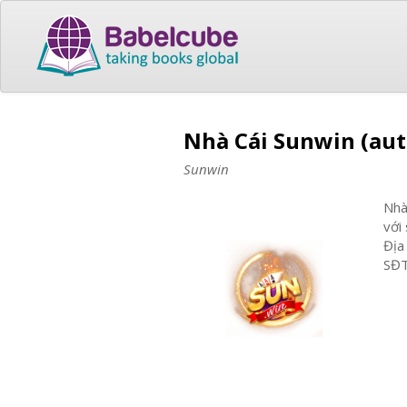
Nhà Cái Sunwin (aut
Sunwin
Nhà
với
Địa
SĐT