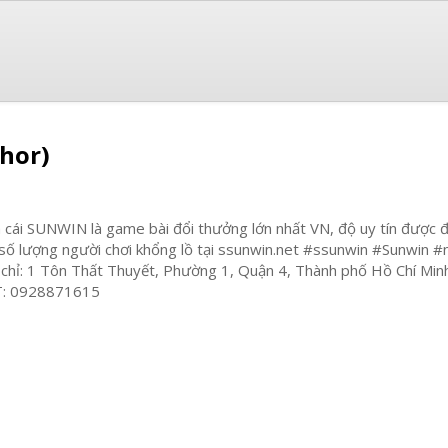
hor)
 cái SUNWIN là game bài đổi thưởng lớn nhất VN, độ uy tín được đ
 số lượng người chơi khổng lồ tại ssunwin.net #ssunwin #Sunwin #
 chỉ: 1 Tôn Thất Thuyết, Phường 1, Quận 4, Thành phố Hồ Chí Mi
: 0928871615