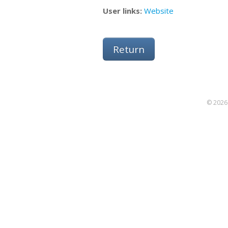
User links:
Website
Return
© 2026 