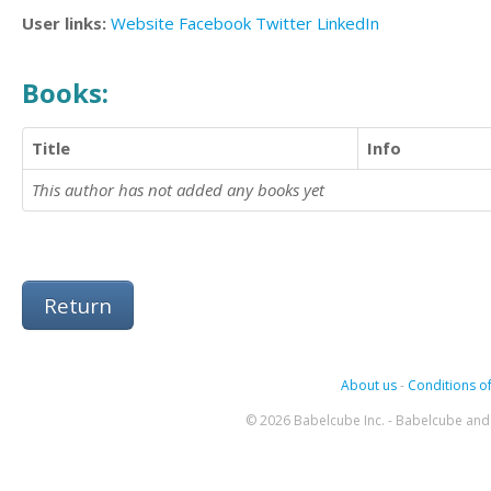
User links:
Website
Facebook
Twitter
LinkedIn
Books:
Title
Info
This author has not added any books yet
Return
About us
-
Conditions of
© 2026 Babelcube Inc. - Babelcube and