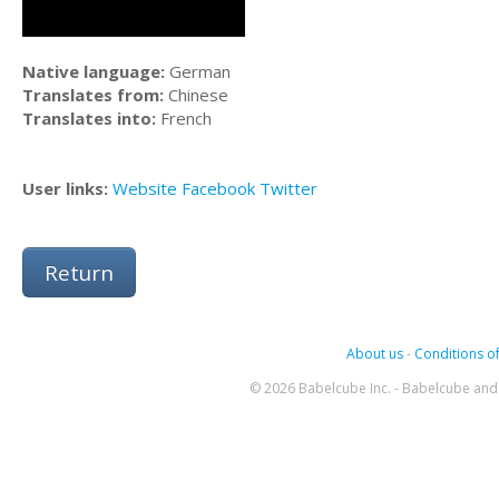
Native language:
German
Translates from:
Chinese
Translates into:
French
User links:
Website
Facebook
Twitter
Return
About us
-
Conditions of
© 2026 Babelcube Inc. - Babelcube and