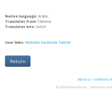
Native language:
Arabic
Translates from:
Chinese
Translates into:
Dutch
User links:
Website
Facebook
Twitter
Return
About us
-
Conditions of
© 2026 Babelcube Inc. - Babelcube and