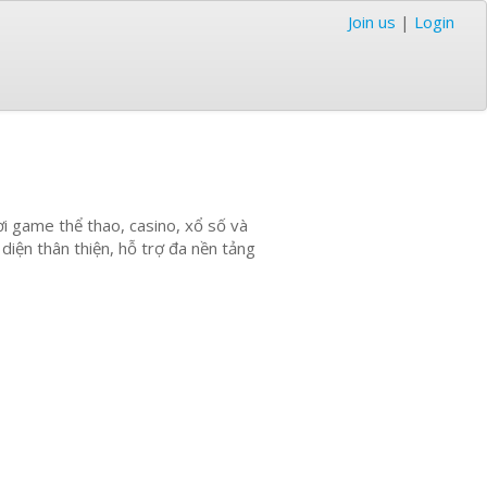
Join us
|
Login
ơi game thể thao, casino, xổ số và
 diện thân thiện, hỗ trợ đa nền tảng