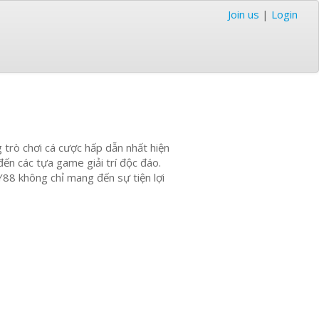
Join us
|
Login
g trò chơi cá cược hấp dẫn nhất hiện
đến các tựa game giải trí độc đáo.
Y88 không chỉ mang đến sự tiện lợi