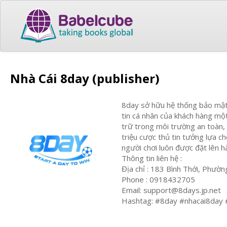
Nhà Cái 8day (publisher)
8day sở hữu hệ thống bảo mật 
tin cá nhân của khách hàng một
trữ trong môi trường an toàn,
triệu cược thủ tin tưởng lựa ch
người chơi luôn được đặt lên h
Thông tin liên hệ :
Địa chỉ : 183 Bình Thới, Phườn
Phone : 0918432705
Email:
support@8days.jp.net
Hashtag: #8day #nhacai8day