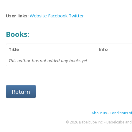
User links:
Website
Facebook
Twitter
Books:
Title
Info
This author has not added any books yet
Return
About us
-
Conditions of
© 2026 Babelcube Inc. - Babelcube and