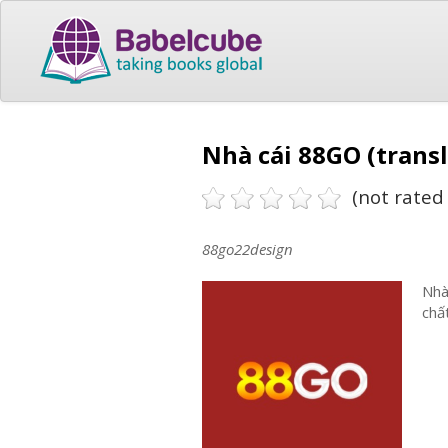
Nhà cái 88GO (transl
(not rated 
88go22design
Nhà
chấ