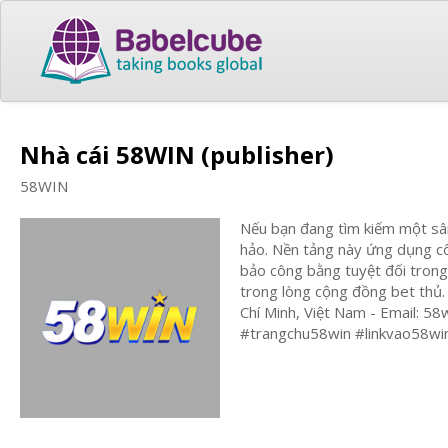
Nhà cái 58WIN (publisher)
58WIN
Nếu bạn đang tìm kiếm một sân 
hảo. Nền tảng này ứng dụng cô
bảo công bằng tuyệt đối trong
trong lòng cộng đồng bet thủ
Chí Minh, Việt Nam - Email:
58w
#trangchu58win #linkvao58wi