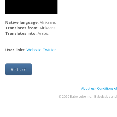
Native language:
Afrikaans
Translates from:
Afrikaans
Translates into:
Arabic
User links:
Website
Twitter
Return
About us
-
Conditions of
© 2026 Babelcube Inc. - Babelcube and