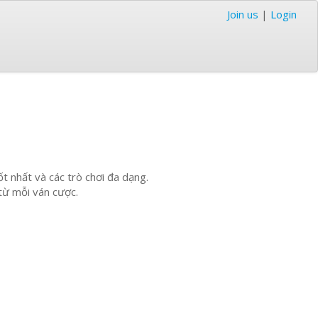
Join us
|
Login
ốt nhất và các trò chơi đa dạng.
từ mỗi ván cược.