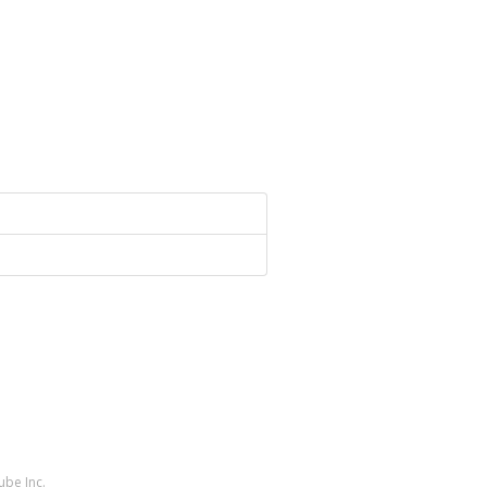
ube Inc.