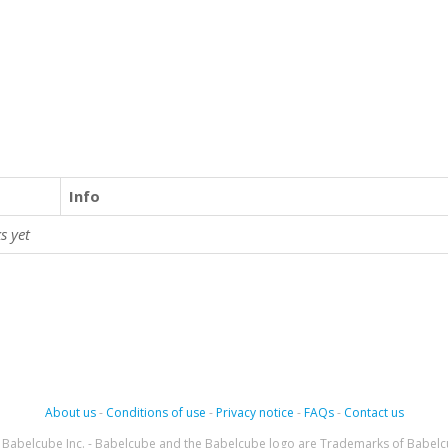
Info
s yet
About us
-
Conditions of use
-
Privacy notice
-
FAQs
-
Contact us
Babelcube Inc. - Babelcube and the Babelcube logo are Trademarks of Babelc