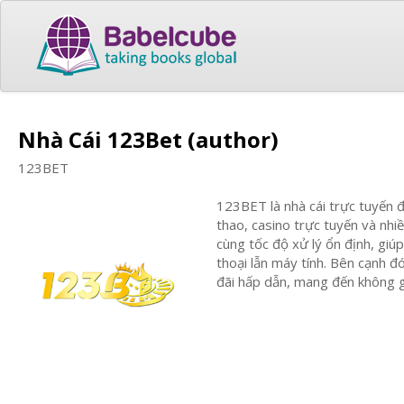
Nhà Cái 123Bet (author)
123BET
123BET là nhà cái trực tuyến đ
thao, casino trực tuyến và nhi
cùng tốc độ xử lý ổn định, gi
thoại lẫn máy tính. Bên cạnh 
đãi hấp dẫn, mang đến không gian