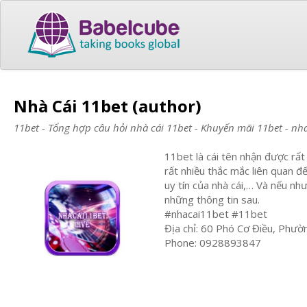
Nhà Cái 11bet (author)
11bet - Tổng hợp câu hỏi nhà cái 11bet - Khuyến mãi 11bet - nha
11bet là cái tên nhận được rấ
rất nhiều thắc mắc liên quan đ
uy tín của nhà cái,… Và nếu n
những thông tin sau.
#nhacai11bet #11bet
Địa chỉ: 60 Phó Cơ Điều, Phườ
Phone: 0928893847