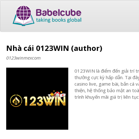
Nhà cái 0123WIN (author)
0123winmexcom
0123WIN là điểm đến giải trí t
thưởng cực kỳ hấp dẫn. Tại đây
casino live, game bài, bắn cá 
thiện, hệ thống bảo mật an to
trình khuyến mãi giá trị liên t