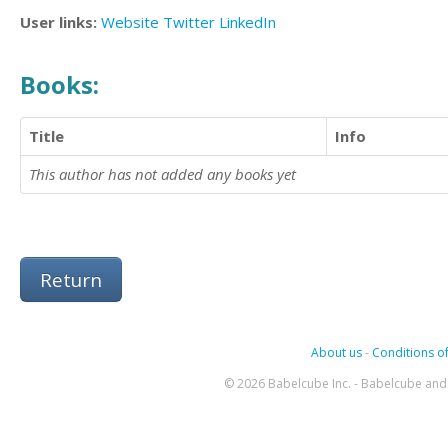
User links:
Website
Twitter
LinkedIn
Books:
Title
Info
This author has not added any books yet
Return
About us
-
Conditions of
© 2026 Babelcube Inc. - Babelcube and