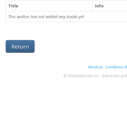
Title
Info
This author has not added any books yet
Return
About us
-
Conditions of
© 2026 Babelcube Inc. - Babelcube and