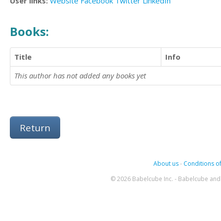
User links:
Website
Facebook
Twitter
LinkedIn
Books:
Title
Info
This author has not added any books yet
Return
About us
-
Conditions of
© 2026 Babelcube Inc. - Babelcube and