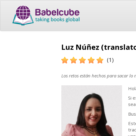
Luz Núñez (translat
(1)
Los retos están hechos para sacar lo 
Hola
Si 
sea
Bus
Est
tra