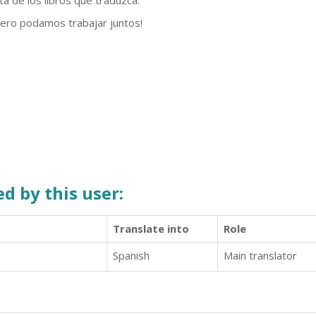
ta de los libros que traduzca.
ero podamos trabajar juntos!
d by this user:
Translate into
Role
Spanish
Main translator