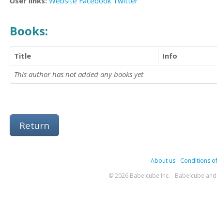
User links:
Website
Facebook
Twitter
Books:
Title
Info
This author has not added any books yet
Return
About us
-
Conditions of
© 2026 Babelcube Inc. - Babelcube and