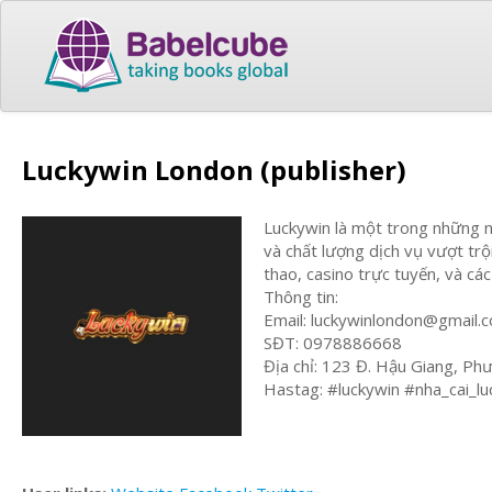
Luckywin London (publisher)
Luckywin là một trong những nh
và chất lượng dịch vụ vượt trội
thao, casino trực tuyến, và các
Thông tin:
Email:
luckywinlondon@gmail.
SĐT: 0978886668
Địa chỉ: 123 Đ. Hậu Giang, Ph
Hastag: #luckywin #nha_cai_l