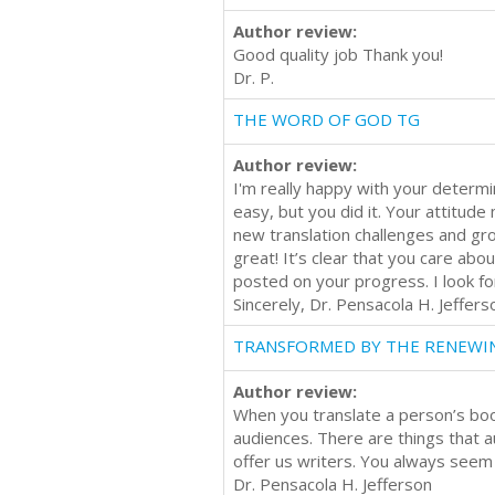
Author review:
Good quality job Thank you!
Dr. P.
THE WORD OF GOD TG
Author review:
I'm really happy with your determin
easy, but you did it. Your attitude
new translation challenges and gro
great! It’s clear that you care abo
posted on your progress. I look for
Sincerely, Dr. Pensacola H. Jeffers
TRANSFORMED BY THE RENEWI
Author review:
When you translate a person’s boo
audiences. There are things that a
offer us writers. You always seem
Dr. Pensacola H. Jefferson