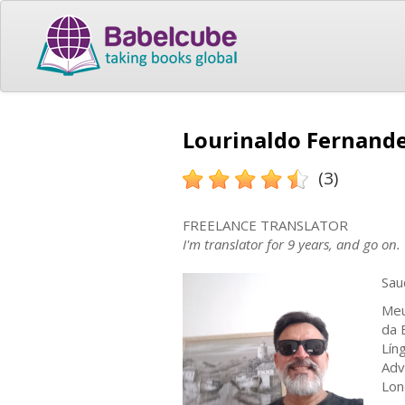
Lourinaldo Fernande
(3)
FREELANCE TRANSLATOR
I'm translator for 9 years, and go on.
Sau
Meu
da 
Lín
Adv
Lon