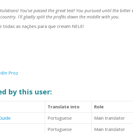
ulations! You've passed the great test! You pursued until the bitter 
untry. I'll gladly split the profits down the middle with you.
e todas as nações para que creiam NELE!
edIn
Proz
d by this user:
Translate into
Role
 Guide
Portuguese
Main translator
Portuguese
Main translator