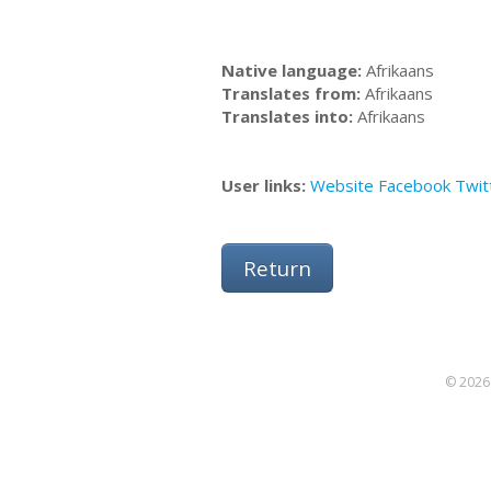
Native language:
Afrikaans
Translates from:
Afrikaans
Translates into:
Afrikaans
User links:
Website
Facebook
Twit
Return
© 2026 