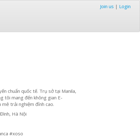
Join us
|
Login
yến chuẩn quốc tế. Trụ sở tại Manila,
g tôi mang đến không gian E-
 mê trải nghiệm đỉnh cao.
 Đình, Hà Nội
banca #xoso