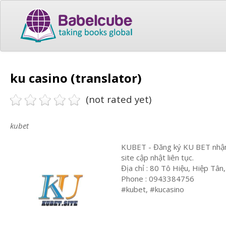
ku casino (translator)
(not rated yet)
kubet
KUBET - Đăng ký KU BET nhận n
site cập nhật liên tục.
Địa chỉ : 80 Tô Hiệu, Hiệp Tâ
Phone : 0943384756
#kubet, #kucasino