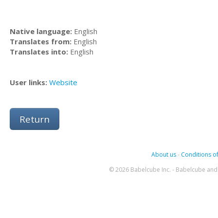
Native language:
English
Translates from:
English
Translates into:
English
User links:
Website
Return
About us
-
Conditions of
© 2026 Babelcube Inc. - Babelcube and