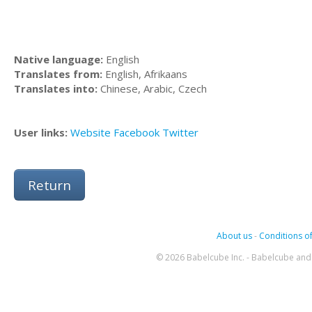
Native language:
English
Translates from:
English, Afrikaans
Translates into:
Chinese, Arabic, Czech
User links:
Website
Facebook
Twitter
Return
About us
-
Conditions of
© 2026 Babelcube Inc. - Babelcube and