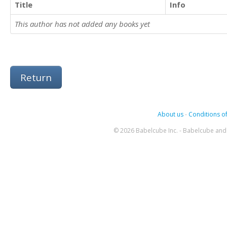
Title
Info
This author has not added any books yet
Return
About us
-
Conditions of
© 2026 Babelcube Inc. - Babelcube and