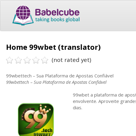
Home 99wbet (translator)
(not rated yet)
99wbettech – Sua Plataforma de Apostas Confiável
99wbettech – Sua Plataforma de Apostas Confiável
99wbet a plataforma de aposta
envolvente. Aproveite grande
dias.