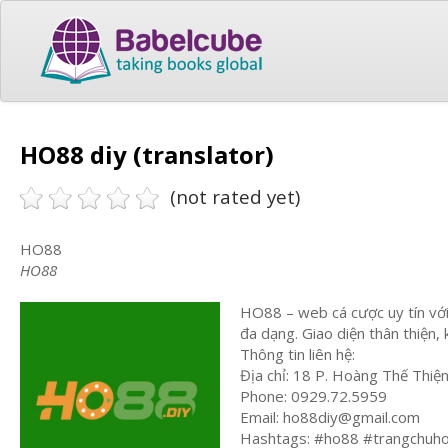
HO88 diy (translator)
(not rated yet)
HO88
HO88
HO88 – web cá cược uy tín với
đa dạng. Giao diện thân thiện,
Thông tin liên hệ:
Địa chỉ: 18 P. Hoàng Thế Thiện
Phone: 0929.72.5959
Email:
ho88diy@gmail.com
Hashtags: #ho88 #trangchu