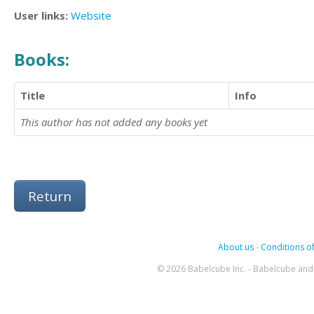
User links:
Website
Books:
Title
Info
This author has not added any books yet
Return
About us
-
Conditions of
© 2026 Babelcube Inc. - Babelcube and