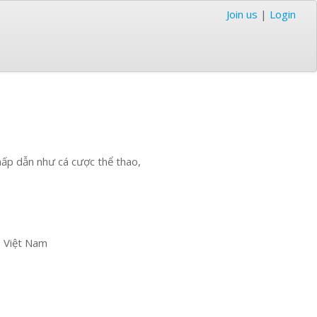
Join us
|
Login
hấp dẫn như cá cược thể thao,
, Việt Nam